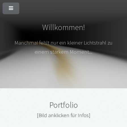
Willkommen!
Manchmal fehlt nur ein kleiner Lichtstrahl
zu
einem starkem Moment...
Portfolio
[Bild anklicken für Infos]